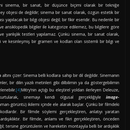
ani sinema, bir sanat, bir düşünce biçimi olarak bir tekniğe
ey objesi de değildir; sinema bir sanat olarak, özgün estetik bir
 yapılacak bir bilgi objesi değil; bir fikir eseridir. Bu nedenle bir
r ve ansiklopedik bilgiler ile kategorize edilemez, bu bilgilere göre
ve yanlışlık testleri yapılamaz. Çünkü sinema, bir sanat olarak,
i ve kesinleşmiş bir grameri ve kodları olan sistemli bir bilgi ve
 altını çizer: Sinema belli kodlara sahip bir dil değildir. Sinemanın
ler, bir dilin yazılı metinleri gibi dilbilimin ya da göstergebilimin
lenebilir.
[4]
Mitry’nin açtığı bu eleştirel yoldan ilerleyen Deleuze,
 kurtularak, sinemayı kendi olgusal gerçekliğiyle
image-
aman-görüntü) ikilemi içinde ele alarak başlar. Çünkü bir filmdeki
odlardır. Bir filmde söylemi gerçekleştiren, anlatıyı yaratan
rdışıklıktır. Bir filmde, anlamı ve fikri gerçekleştiren, önceden
; tersine görüntülerin ve hareketin montajıyla belli bir ardışıklık