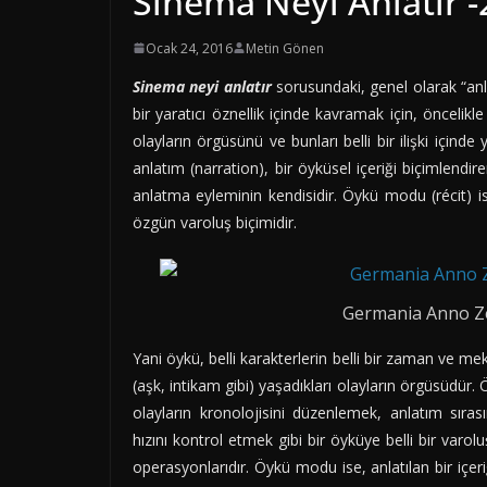
Sinema Neyi Anlatır -
Ocak 24, 2016
Metin Gönen
Sinema neyi anlatır
sorusundaki, genel olarak “anl
bir yaratıcı öznellik içinde kavramak için, öncelikle
olayların örgüsünü ve bunları belli bir ilişki içind
anlatım (narration), bir öyküsel içeriği biçimlend
anlatma eyleminin kendisidir. Öykü modu (récit) ise
özgün varoluş biçimidir.
Germania Anno Zer
Yani öykü, belli karakterlerin belli bir zaman ve mekân
(aşk, intikam gibi) yaşadıkları olayların örgüsüdür. 
olayların kronolojisini düzenlemek, anlatım sıra
hızını kontrol etmek gibi bir öyküye belli bir varol
operasyonlarıdır. Öykü modu ise, anlatılan bir içer