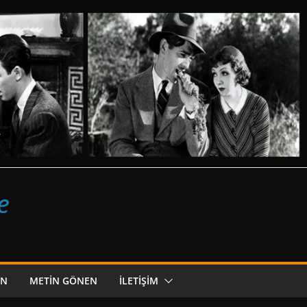
e
ON
METIN GÖNEN
İLETIŞIM