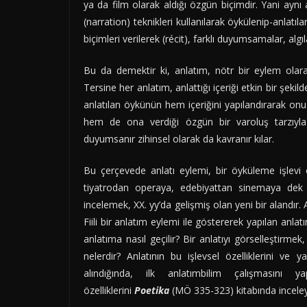
ya da film olarak aldığı özgün biçimdir. Yani aynı a
(narration) teknikleri kullanılarak öykülenip-anlatıla
biçimleri verilerek (récit), farklı duyumsamalar, algıla
Bu da demektir ki, anlatım, nötr bir eylem olarak
Tersine her anlatım, anlattığı içeriği etkin bir şekil
anlatılan öykünün hem içeriğini yapılandırarak on
hem de ona verdiği özgün bir varoluş tarzıyla o
duyumsanır zihinsel olarak da kavranır kılar.
Bu çerçevede anlatı eylemi, bir öyküleme işlevi 
tiyatrodan operaya, edebiyattan sinemaya dek u
incelemek, XX. yy’da gelişmiş olan yeni bir alandır. An
DERGI
PHILO-SOPHIA
Fiili bir anlatım eylemi ile göstererek yapılan anlat
Kitap Okuyan İş
anlatıma nasıl geçilir? Bir anlatıyı görselleştirmek
ve Nüktedan Kı
nelerdir? Anlatının bu işlevsel özelliklerini ve 
alındığında, ilk anlatımbilim çalışmasını 
Nisan 15, 2015
Metin Gönen
özelliklerini
Poetika
(MÖ 335-323) kitabında incele