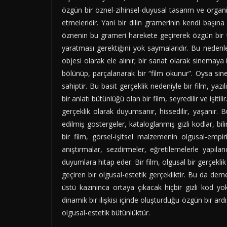
özgün bir öznel-zihinsel-duyusal tasarım ve organ
etmeleridir. Yani bir dilin gramerinin kendi başı
öznenin bu grameri harekete geçirerek özgün bir t
yaratması gerektiğini yok saymalarıdır. Bu nedenle, 
objesi olarak ele alınır; bir sanat olarak sinemaya 
bölünüp, parçalanarak bir “film okunur”. Oysa sin
sahiptir. Bu basit gerçeklik nedeniyle bir film, ya
bir anlatı bütünlüğü olan bir film, seyredilir ve işitili
gerçeklik olarak duyumsanır, hissedilir, yaşanır. Bu
edilmiş göstergeler, kataloglanmış gizli kodlar, bil
bir film, görsel-işitsel malzemenin olgusal-empirik
anıştırmalar, sezdirmeler, eğretilemelerle yapıl
duyumlara hitap eder. Bir film, olgusal bir gerçekli
geçiren bir olgusal-estetik gerçekliktir. Bu da deme
üstü kazınınca ortaya çıkacak hiçbir gizli kod yo
dinamik bir ilişkisi içinde oluşturduğu özgün bir ard
olgusal-estetik bütünlüktür.