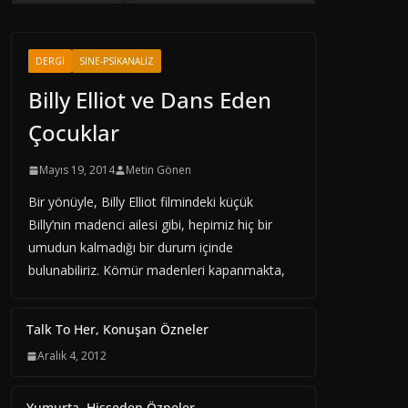
DERGI
SINE-PSIKANALIZ
Billy Elliot ve Dans Eden
Çocuklar
Mayıs 19, 2014
Metin Gönen
Bir yönüyle, Billy Elliot filmindeki küçük
Billy’nin madenci ailesi gibi, hepimiz hiç bir
umudun kalmadığı bir durum içinde
bulunabiliriz. Kömür madenleri kapanmakta,
Talk To Her, Konuşan Özneler
Aralık 4, 2012
Yumurta, Hisseden Özneler