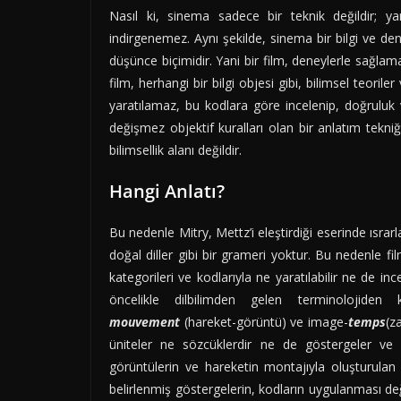
Nasıl ki, sinema sadece bir teknik değildir; y
indirgenemez. Aynı şekilde, sinema bir bilgi ve den
düşünce biçimidir. Yani bir film, deneylerle sağlaması
film, herhangi bir bilgi objesi gibi, bilimsel teorile
yaratılamaz, bu kodlara göre incelenip, doğruluk 
değişmez objektif kuralları olan bir anlatım tekniğ
bilimsellik alanı değildir.
Hangi Anlatı?
Bu nedenle Mitry, Mettz’i eleştirdiği eserinde ısrarla
doğal diller gibi bir grameri yoktur. Bu nedenle film
kategorileri ve kodlarıyla ne yaratılabilir ne de ince
öncelikle dilbilimden gelen terminolojiden
mouvement
(hareket-görüntü) ve image-
temps
(z
üniteler ne sözcüklerdir ne de göstergeler ve k
görüntülerin ve hareketin montajıyla oluşturulan a
belirlenmiş göstergelerin, kodların uygulanması değil