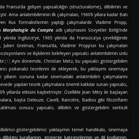
da Fransa’da gelişen yapısalcılığın (structuralisme), dilbilimin ve
ır. Ama anlatımbiliminin ilk çalışmaları, 1960’lı yıllara kadar Batı
eyen Rus formalistlerinin yaptığı çalışmalardır. Vladimir Propp,
en
Morphologie du Compte
adlı çalışmasını Sovyetler Birliği’nde
yılında İngilizce’ye, 1965 yılında da Fransızca’ya çevrildiğinde
a, Julien Greimas, Fransa’da, Vladimir Propp’un bu çalışmaları
zisyonlarını ve ilişkilerini belirleyen yapısalcı anlatımbilimin ünlü
ır.
[1]
Aynı dönemde, Christian Metz, bu yapısalcı göstergebilim
cancı psikanaliz teorilerini de ekleyerek, bu yaklaşımı sinemaya
i yılların sonuna kadar sinemadaki anlatımbilim çalışmalarını
evede yapılan teorik çalışmalara önemli katkılar sunan yapısalcı,
’lı yıllarda etkisini kaybetmiştir. Özellikle Jean Mitry ile başlayan
ışmalara, başta Deleuze, Cavell, Rancière, Badiou gibi filozofların
tılması sonucu yapısalcı, dilbilim ve göstergebilim sentezli
dilbilimci-göstergebilimci yaklaşımın temel handikabı, sinemaya
ilbilgisi kurallarının, gösterge kategorilerinin ve dil kodlarının,