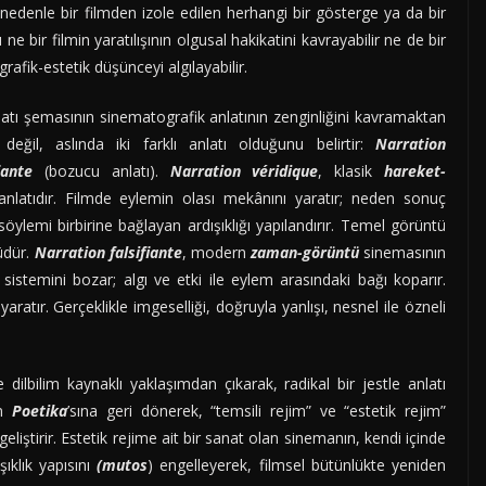
 nedenle bir filmden izole edilen herhangi bir gösterge ya da bir
 ne bir filmin yaratılışının olgusal hakikatini kavrayabilir ne de bir
fik-estetik düşünceyi algılayabilir.
nlatı şemasının sinematografik anlatının zenginliğini kavramaktan
ğil, aslında iki farklı anlatı olduğunu belirtir:
Narration
iante
(bozucu anlatı).
Narration véridique
, klasik
hareket-
nlatıdır. Filmde eylemin olası mekânını yaratır; neden sonuç
lemi birbirine bağlayan ardışıklığı yapılandırır. Temel görüntü
üdür.
Narration falsifiante
, modern
zaman-görüntü
sinemasının
ık sistemini bozar; algı ve etki ile eylem arasındaki bağı koparır.
tır. Gerçeklikle imgeselliği, doğruyla yanlışı, nesnel ile özneli
dilbilim kaynaklı yaklaşımdan çıkarak, radikal bir jestle anlatı
in
Poetika
’sına geri dönerek, “temsili rejim” ve “estetik rejim”
i geliştirir. Estetik rejime ait bir sanat olan sinemanın, kendi içinde
ıklık yapısını
(mutos
) engelleyerek, filmsel bütünlükte yeniden