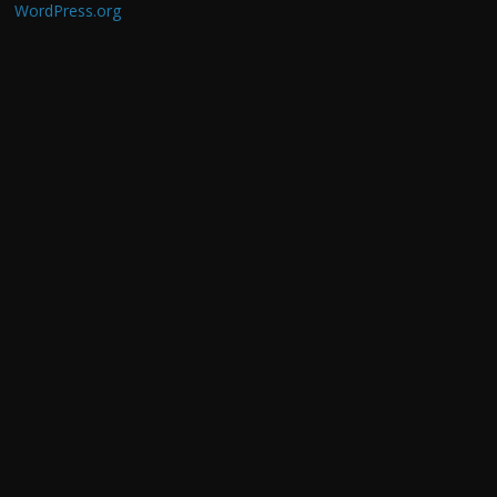
WordPress.org
ı
l
a
r