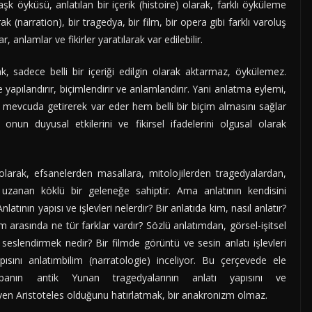
şk öyküsü, anlatılan bir içerik (histoire) olarak, farklı öyküleme
rak (narration), bir tragedya, bir film, bir opera gibi farklı varoluş
r, anlamlar ve fikirler yaratılarak var edilebilir.
, sadece belli bir içeriği edilgin olarak aktarmaz, öykülemez.
de yapılandırır, biçimlendirir ve anlamlandırır. Yani anlatma eylemi,
u mevcuda getirerek var eder hem belli bir biçim almasını sağlar
nun duyusal etkilerini ve fikirsel ifadelerini olgusal olarak
olarak, efsanelerden masallara, mitolojilerden tragedyalardan,
zanan köklü bir geleneğe sahiptir. Ama anlatının kendisini
DERGI
MAKALELER
PHILO-SOPHIA
latının yapısı ve işlevleri nelerdir? Bir anlatıda kim, nasıl anlatır?
SINE-FELSEFE
SINE-KITAP
SLIDER
YAZARLAR
ım arasında ne tür farklar vardır? Sözlü anlatımdan, görsel-işitsel
çi Genç
Düş Kırgınları, Edebiyat
, seslendirmek nedir? Bir filmde görüntü ve sesin anlatı işlevleri
z
ve Politik Öznellik
yapısını anlatımbilim (narratologie) inceliyor. Bu çerçevede ele
yapanın antik Yunan tragedyalarının anlatı yapısını ve
Haziran 2, 2018
Metin Gönen
yen Aristoteles olduğunu hatırlatmak, bir anakronizm olmaz.