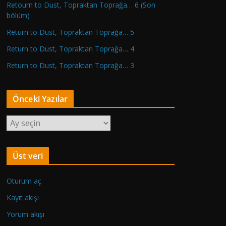
Retourn to Dust, Topraktan Toprağa… 6 (Son
bölüm)
Return to Dust, Topraktan Toprağa… 5
Return to Dust, Topraktan Toprağa… 4
Return to Dust, Topraktan Toprağa… 3
Önceki Yazılar
Ö
n
c
Üst veri
e
k
Oturum aç
i
Y
Kayıt akışı
a
Yorum akışı
z