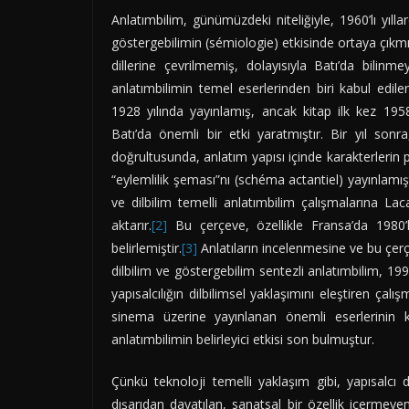
Anlatımbilim, günümüzdeki niteliğiyle, 1960’lı yıllar
göstergebilimin (sémiologie) etkisinde ortaya çıkmışt
dillerine çevrilmemiş, dolayısıyla Batı’da bilinm
anlatımbilimin temel eserlerinden biri kabul edil
1928 yılında yayınlamış, ancak kitap ilk kez 1958 
Batı’da önemli bir etki yaratmıştır. Bir yıl sonr
doğrultusunda, anlatım yapısı içinde karakterlerin po
“eylemlilik şeması”nı (schéma actantiel) yayınlamışt
ve dilbilim temelli anlatımbilim çalışmalarına La
aktarır.
[2]
Bu çerçeve, özellikle Fransa’da 1980’l
belirlemiştir.
[3]
Anlatıların incelenmesine ve bu çerç
dilbilim ve göstergebilim sentezli anlatımbilim, 1990
yapısalcılığın dilbilimsel yaklaşımını eleştiren çal
sinema üzerine yayınlanan önemli eserlerinin ka
anlatımbilimin belirleyici etkisi son bulmuştur.
Çünkü teknoloji temelli yaklaşım gibi, yapısalcı 
dışarıdan dayatılan, sanatsal bir özellik içermeyen d