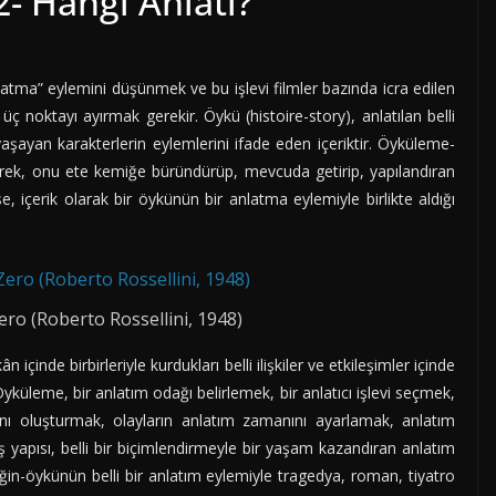
2- Hangi Anlatı?
atma” eylemini düşünmek ve bu işlevi filmler bazında icra edilen
 üç noktayı ayırmak gerekir. Öykü (histoire-story), anlatılan belli
e yaşayan karakterlerin eylemlerini ifade eden içeriktir. Öyküleme-
irerek, onu ete kemiğe büründürüp, mevcuda getirip, yapılandıran
, içerik olarak bir öykünün bir anlatma eylemiyle birlikte aldığı
o (Roberto Rossellini, 1948)
 içinde birbirleriyle kurdukları belli ilişkiler ve etkileşimler içinde
Öyküleme, bir anlatım odağı belirlemek, bir anlatıcı işlevi seçmek,
sını oluşturmak, olayların anlatım zamanını ayarlamak, anlatım
uş yapısı, belli bir biçimlendirmeyle bir yaşam kazandıran anlatım
iğin-öykünün belli bir anlatım eylemiyle tragedya, roman, tiyatro