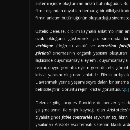
sistemi içinde oluşturulan anlatı bütünlüğüdür. Bu
filme dışarıdan dayatılan herhangi bir dilbilgisi kodu
filmin anlatım bütünlüğünün oluşturduğu sinematogra
Üstelik Deleuze, dilbilim kaynaklı anlatımbilimin a
uzak olduğunu göstermek için, sinemada bir de
véridique
(doğrucu anlatı) ve
narration falsif
görüntü
sinemasının organik yapısını oluşturan a
ilişkisinde duyumsamayla eylemi, duyumsamayla söy
rejimi, duygu-görüntü, eylem-görüntü, etki-görünt
kristal yapısını oluşturan anlatıdır. Filmin ardışıkl
Davranmak yerine yaşamı seyre dalan bir sinema yara
belirsizleştirir. Görüntü rejimi kristal-görüntüdür.
[5]
Deleuze gibi, Jacques Rancière de benzer şekilde 
çalışmalarının ilk orijin kaynağı olan Aristoteles’
diyalektiğinde
fable contrariée
(aykırı anlatı) fikrin
yapılanan Aristotelesci temsili sistemin klasik ardış