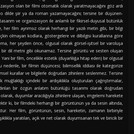
izasyon olan bir filmi otomatik olarak yaratmayacağını göz ardı
na o dilde şiir ya da roman yazamayacağını; tersine bir düşünen-
asarım ve organizasyon ile anlamlı bir fikirsel-duyusal bütünlük
her film ayrımsız olarak herhangi bir yazılı metin gibi, bir bilgi
içkin olmayan kodlara, göstergelere ve dilbilgisi kurallarına göre
ema, her şeyden önce, olgusal olarak görsel-işitsel bir varoluşa
zılı bir dil metni gibi okunamaz. Tersine görüntü ve sesten oluşan
r. Yani bir film, öncelikle estetik (duyarlılığa hitap eden) bir olgusal
 nedenle, bir filmin düşüncesi; bilimsellik iddiası ile kategorize
imsel kurallar ve bilgilerle doğrudan zihinlere seslenmez. Tersine
 muğlaklığı içindeki bir ardışıklıkla oluşturulan çağrıştırmalar,
andırılan bir özgün anlatım bütünlüğü tasarımı olarak doğrudan
k olarak, duyumlar aracılığıyla zihinlere ulaşan, imgelemi harekete
ktir ki, bir filmdeki herhangi bir görüntünün ya da sesin altında,
ktur. Her film, görüntünün, sesin, hareketin, zamanın birbiriyle
ışıklıkla yaratılan, açık ve net olarak duyumsanan tek ve biricik bir