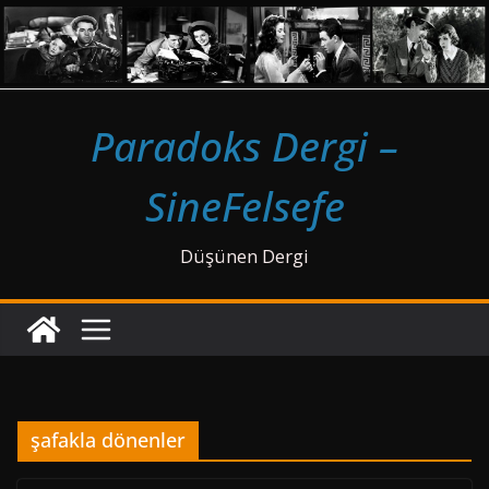
Skip
to
content
Paradoks Dergi –
SineFelsefe
Düşünen Dergi
şafakla dönenler