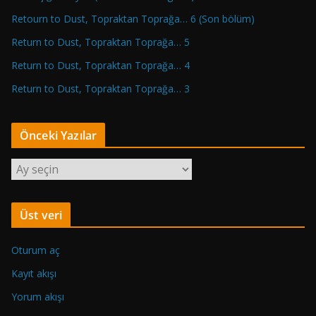
Retourn to Dust, Topraktan Toprağa… 6 (Son bölüm)
Return to Dust, Topraktan Toprağa… 5
Return to Dust, Topraktan Toprağa… 4
Return to Dust, Topraktan Toprağa… 3
Önceki Yazılar
Ö
n
c
Üst veri
e
k
Oturum aç
i
Y
Kayıt akışı
a
Yorum akışı
z