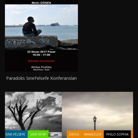
Paradoks SineFelsefe Konferansları
ITAP
DERGI
MAKALELER
PHILO-SOPHIA
YAZARLAR