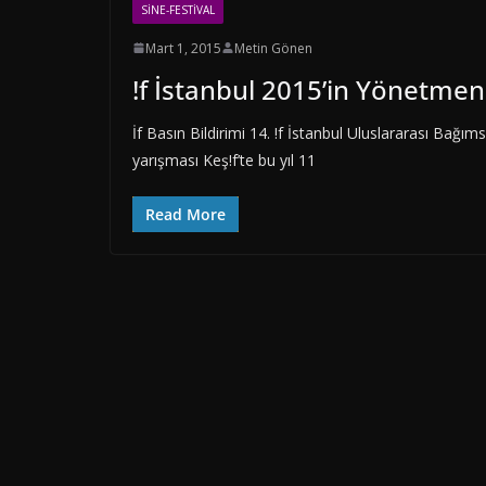
SINE-FESTIVAL
Mart 1, 2015
Metin Gönen
!f İstanbul 2015’in Yönetmen
İf Basın Bildirimi 14. !f İstanbul Uluslararası Bağıms
yarışması Keş!f’te bu yıl 11
Read More