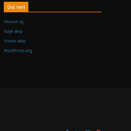
c
Üst veri
e
k
Oturum aç
i
Y
Kayıt akışı
a
Yorum akışı
z
WordPress.org
ı
l
a
r