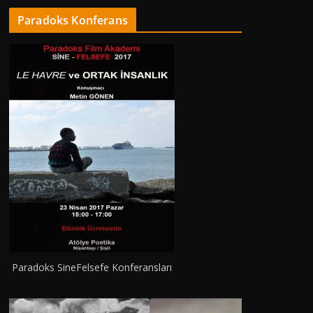
Paradoks Konferans
DERGI
PHI
İki İns
Tarzı…
Paradoks SineFelsefe Konferansları
Nisan 15, 