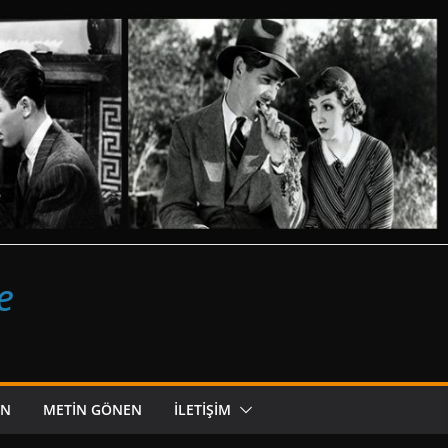
e
ON
METIN GÖNEN
İLETIŞIM