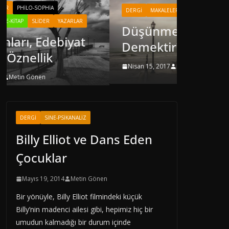
DERGI
MAKALELER
PHILO-SOPHIA
YAZARLAR
Düşünmek Ne
Demektir?
Nisan 15, 2017
Metin Gönen
DERGI
SINE-PSIKANALIZ
Billy Elliot ve Dans Eden
Çocuklar
Mayıs 19, 2014
Metin Gönen
Bir yönüyle, Billy Elliot filmindeki küçük
Billy’nin madenci ailesi gibi, hepimiz hiç bir
umudun kalmadığı bir durum içinde