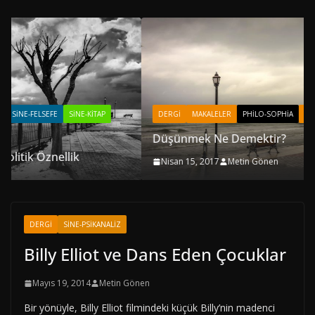
AP
DERGI
MAKALELER
PHILO-SOPHIA
YAZARLAR
Düşünmek Ne Demektir?
Nisan 15, 2017
Metin Gönen
DERGI
SINE-PSIKANALIZ
Billy Elliot ve Dans Eden Çocuklar
Mayıs 19, 2014
Metin Gönen
Bir yönüyle, Billy Elliot filmindeki küçük Billy’nin madenci