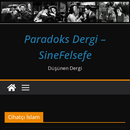
Skip
to
content
Paradoks Dergi –
SineFelsefe
Düşünen Dergi
Cihatçı İslam