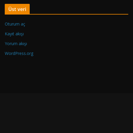
c
Üst veri
e
k
Oturum aç
i
Y
Kayıt akışı
a
Yorum akışı
z
WordPress.org
ı
l
a
r