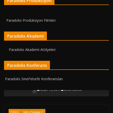
Paradoks Prodüksiyon
Paradoks Prodüksiyon Filmleri
Paradoks Akademi
Paradoks Akademi Atölyeleri
Paradoks Konferans
DERGI
MAKALELER
PHILO-SOPHIA
YAZARLAR
Paradoks SineFelsefe Konferansları
Düşünmek Ne Demektir?
Nisan 15, 2017
Metin Gönen
DERGI
SINE-PSIKANALIZ