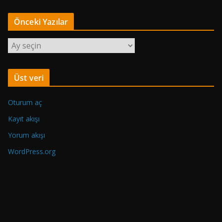
Önceki Yazılar
Ö
n
c
Üst veri
e
k
Oturum aç
i
Y
Kayıt akışı
a
Yorum akışı
z
WordPress.org
ı
l
a
r