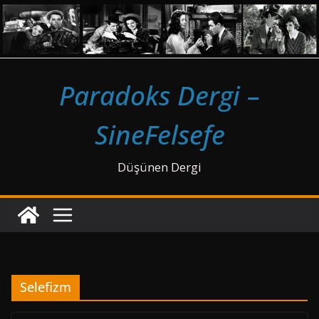
Skip
to
content
Paradoks Dergi –
SineFelsefe
Düşünen Dergi
Selefizm