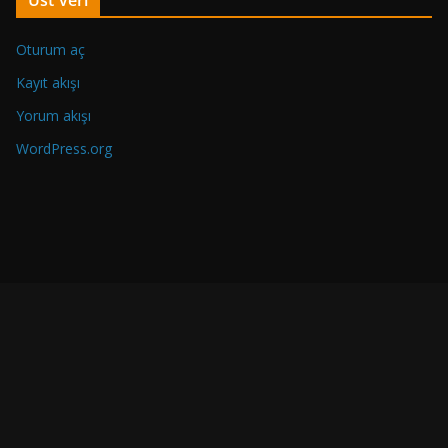
Üst veri
e
k
Oturum aç
i
Y
Kayıt akışı
a
Yorum akışı
z
WordPress.org
ı
l
a
r