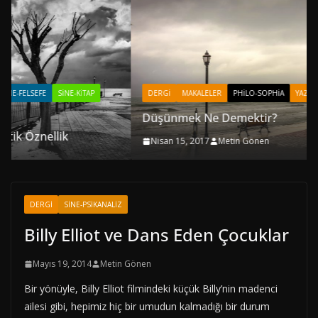
P
DERGI
MAKALELER
PHILO-SOPHIA
YAZARLAR
Düşünmek Ne Demektir?
Nisan 15, 2017
Metin Gönen
DERGI
SINE-PSIKANALIZ
Billy Elliot ve Dans Eden Çocuklar
Mayıs 19, 2014
Metin Gönen
Bir yönüyle, Billy Elliot filmindeki küçük Billy’nin madenci
ailesi gibi, hepimiz hiç bir umudun kalmadığı bir durum