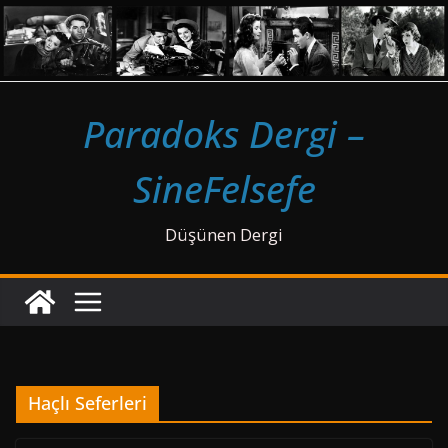
Skip
to
content
Paradoks Dergi –
SineFelsefe
Düşünen Dergi
Haçlı Seferleri