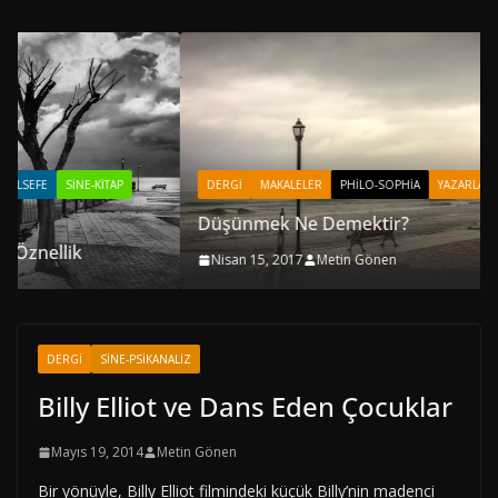
DERGI
MAKALELER
PHILO-SOPHIA
YAZARLAR
Düşünmek Ne Demektir?
Nisan 15, 2017
Metin Gönen
DERGI
SINE-PSIKANALIZ
Billy Elliot ve Dans Eden Çocuklar
Mayıs 19, 2014
Metin Gönen
Bir yönüyle, Billy Elliot filmindeki küçük Billy’nin madenci