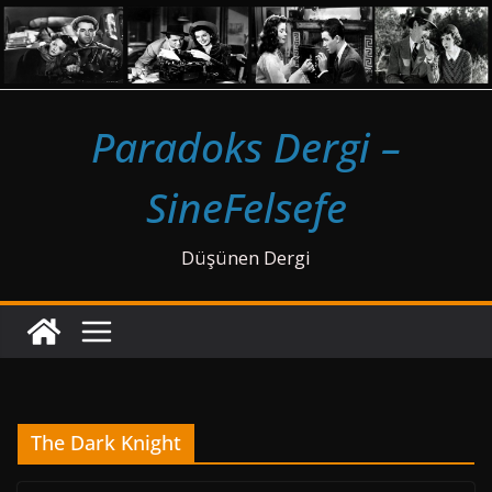
Skip
to
content
Paradoks Dergi –
SineFelsefe
Düşünen Dergi
The Dark Knight