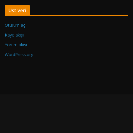
c
Üst veri
e
k
Oturum aç
i
Y
Kayıt akışı
a
Yorum akışı
z
WordPress.org
ı
l
a
r