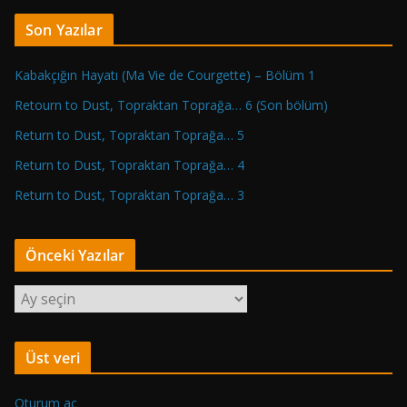
Son Yazılar
Kabakçığın Hayatı (Ma Vie de Courgette) – Bölüm 1
Retourn to Dust, Topraktan Toprağa… 6 (Son bölüm)
Return to Dust, Topraktan Toprağa… 5
Return to Dust, Topraktan Toprağa… 4
Return to Dust, Topraktan Toprağa… 3
Önceki Yazılar
Ö
n
c
Üst veri
e
k
Oturum aç