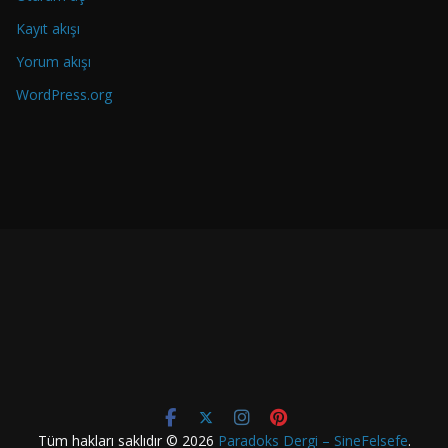
i
Y
Kayıt akışı
a
Yorum akışı
z
WordPress.org
ı
l
a
r
Tüm hakları saklıdır © 2026
Paradoks Dergi – SineFelsefe
.