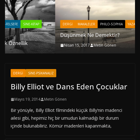
DERGI
MAKALELER
PHILO-SOPHIA
YAZARLAR
Düşünmek Ne Demektir?
Nisan 15, 2017
Metin Gönen
DERGI
SINE-PSIKANALIZ
Billy Elliot ve Dans Eden Çocuklar
Mayıs 19, 2014
Metin Gönen
Bir yönüyle, Billy Elliot filmindeki küçük Billy’nin madenci
ailesi gibi, hepimiz hiç bir umudun kalmadığı bir durum
içinde bulunabiliriz. Kömür madenleri kapanmakta,