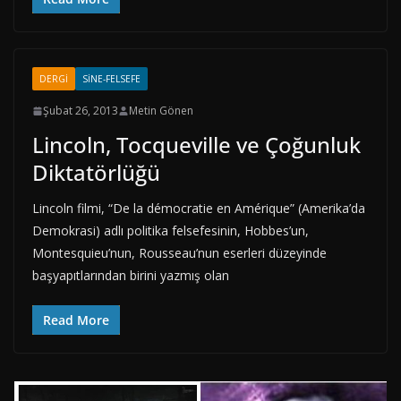
DERGI
SINE-FELSEFE
Şubat 26, 2013
Metin Gönen
Lincoln, Tocqueville ve Çoğunluk
Diktatörlüğü
Lincoln filmi, “De la démocratie en Amérique” (Amerika’da
Demokrasi) adlı politika felsefesinin, Hobbes’un,
Montesquieu’nun, Rousseau’nun eserleri düzeyinde
başyapıtlarından birini yazmış olan
Read More