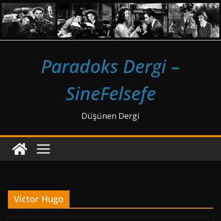
Skip
to
content
Paradoks Dergi –
SineFelsefe
Düşünen Dergi
Victor Hugo